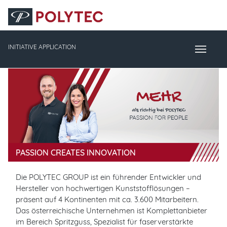
Accesskey
Accesskey
Accesskey
Navigate to content
Go to main menu
Go to search
[3]
[2]
[1]
INITIATIVE APPLICATION
Toggle Naviga
PASSION CREATES INNOVATION
Die POLYTEC GROUP ist ein führender Entwickler und
Hersteller von hochwertigen Kunststofflösungen –
präsent auf 4 Kontinenten mit ca. 3.600 Mitarbeitern.
Das österreichische Unternehmen ist Komplettanbieter
im Bereich Spritzguss, Spezialist für faserverstärkte