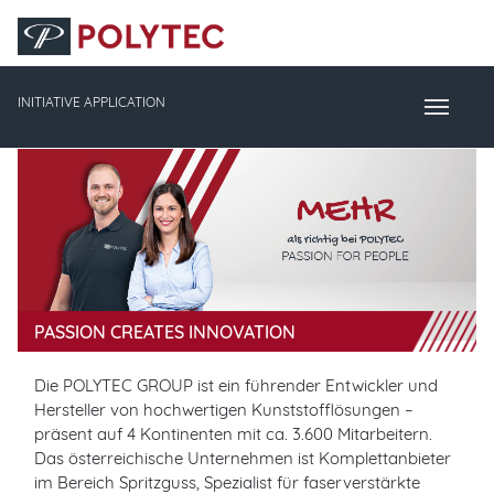
Accesskey
Accesskey
Accesskey
Navigate to content
Go to main menu
Go to search
[3]
[2]
[1]
INITIATIVE APPLICATION
Toggle Naviga
PASSION CREATES INNOVATION
Die POLYTEC GROUP ist ein führender Entwickler und
Hersteller von hochwertigen Kunststofflösungen –
präsent auf 4 Kontinenten mit ca. 3.600 Mitarbeitern.
Das österreichische Unternehmen ist Komplettanbieter
im Bereich Spritzguss, Spezialist für faserverstärkte